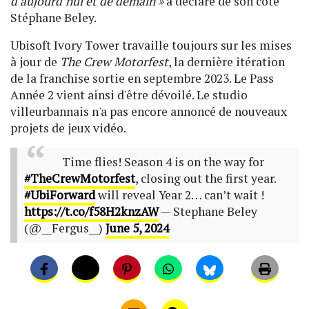
d’aujourd’hui et de demain »
a déclaré de son côté
Stéphane Beley.
Ubisoft Ivory Tower travaille toujours sur les mises
à jour de
The Crew Motorfest
, la dernière itération
de la franchise sortie en septembre 2023. Le Pass
Année 2 vient ainsi d'être dévoilé. Le studio
villeurbannais n'a pas encore annoncé de nouveaux
projets de jeux vidéo.
Time flies! Season 4 is on the way for
#TheCrewMotorfest
, closing out the first year.
#UbiForward
will reveal Year 2… can’t wait !
https://t.co/f58H2knzAW
— Stephane Beley
(@__Fergus__)
June 5, 2024