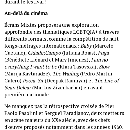
durant le festival !
Au-delà du cinéma
Écrans Mixtes proposera une exploration
approfondie des thématiques LGBTQIA+ à travers
différents formats, comme la compétition de huit
longs-métrages internationaux :
Baby
(Marcelo
Caetano),
Cidade;Campo
(Juliana Rojas),
Fuga
(Bénédicte Liénard et Mary Jimenez),
I am no
everything I want to be
(Klara Tasovska),
Slow
(Marija Kavtaradze),
The Wailing
(Pedro Martin-
Calero)
Pooja, Sir
(Deepak Rauniyar) et
The Life of
Sean Delear
(Markus Zizenbacher) en avant-
première nationale.
Ne manquez pas la rétrospective croisée de Pier
Paolo Pasolini et Sergueï Paradjanov, deux metteurs
en scène majeurs du XXe siècle, avec des chefs
d'œuvre proposés notamment dans les années 1960.