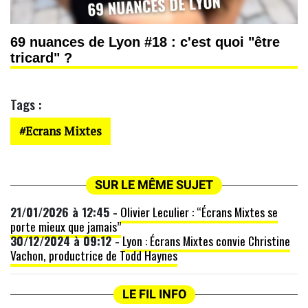
69 nuances de Lyon #18 : c'est quoi "être
tricard" ?
Tags :
Ecrans Mixtes
SUR LE MÊME SUJET
21/01/2026 à 12:45 -
Olivier Leculier : “Écrans Mixtes se
porte mieux que jamais”
30/12/2024 à 09:12 -
Lyon : Écrans Mixtes convie Christine
Vachon, productrice de Todd Haynes
LE FIL INFO