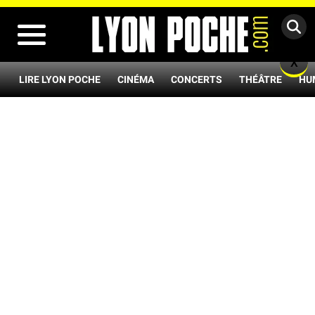
MENU
X
LIRE LYON POCHE
CINÉMA
CONCERTS
THÉÂTRE
HU