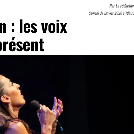
Par
La rédactio
Samedi 31 Janvier 2026 à 18h0
 : les voix
présent