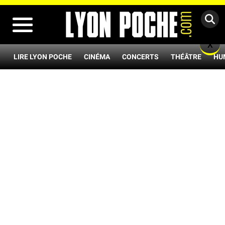
MENU
X
LIRE LYON POCHE
CINÉMA
CONCERTS
THÉÂTRE
HU