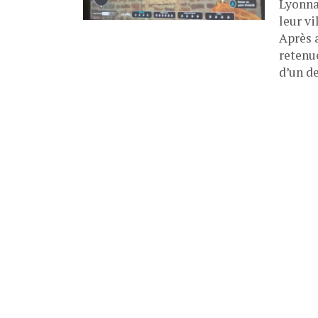
Lyonnai
leur vi
Après a
retenue
d’un de