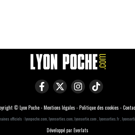
pyright © Lyon Poche -
Mentions légales
-
Politique des cookies
-
Conta
aines officiels :
lyonpoche.com
,
lyonsorties.com
,
lyonsortie.com
,
lyonsorties.fr
,
lyonsorti
Développé par Everlats