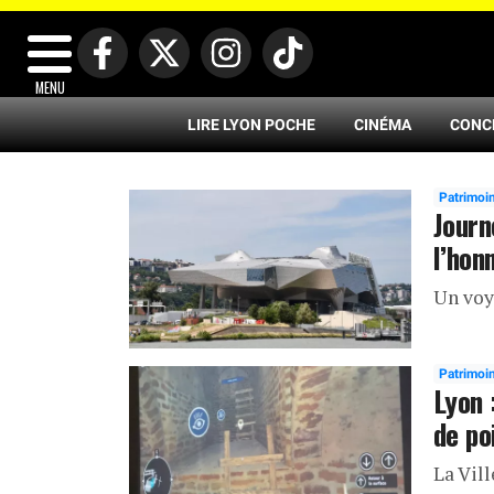
MENU
LIRE LYON POCHE
CINÉMA
CONC
Patrimoi
Journ
l’hon
Un voy
Patrimoi
Lyon 
de po
La Vil