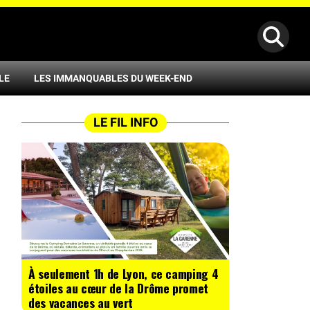
LE
LES IMMANQUABLES DU WEEK-END
LE FIL INFO
À seulement 1h de Lyon, ce camping 4
étoiles au cœur de la Drôme promet
des vacances au vert