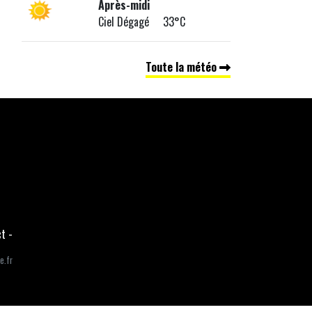
Après-midi
Ciel Dégagé 33°C
Toute la météo
ct
-
e.fr