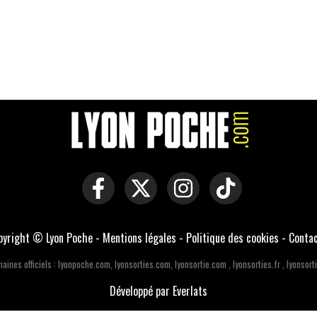
pyright © Lyon Poche -
Mentions légales
-
Politique des cookies
-
Conta
aines officiels :
lyonpoche.com
,
lyonsorties.com
,
lyonsortie.com
,
lyonsorties.fr
,
lyonsorti
Développé par Everlats