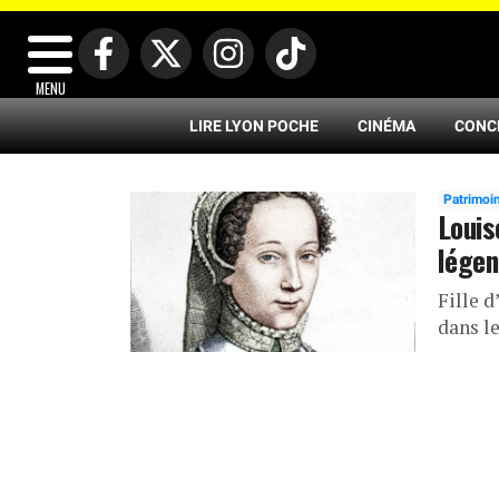
MENU
LIRE LYON POCHE
CINÉMA
CONC
Patrimoi
Louis
lége
Fille 
dans l