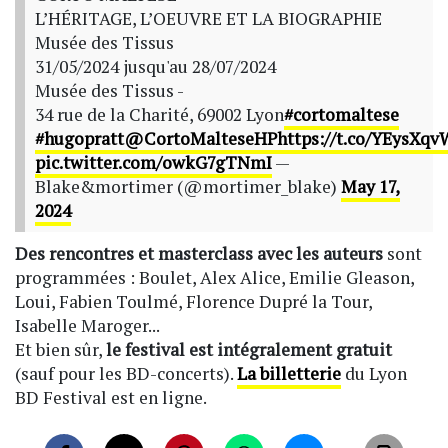
L’HÉRITAGE, L’OEUVRE ET LA BIOGRAPHIE
Musée des Tissus
31/05/2024 jusqu'au 28/07/2024
Musée des Tissus -
34 rue de la Charité, 69002 Lyon
#cortomaltese
#hugopratt
@CortoMalteseHP
https://t.co/YEysXq
pic.twitter.com/owkG7gTNmI
—
Blake&mortimer (@mortimer_blake)
May 17,
2024
Des rencontres et masterclass avec les auteurs
sont
programmées : Boulet, Alex Alice, Emilie Gleason,
Loui, Fabien Toulmé, Florence Dupré la Tour,
Isabelle Maroger...
Et bien sûr,
le festival est intégralement gratuit
(sauf pour les BD-concerts).
La billetterie
du Lyon
BD Festival est en ligne.