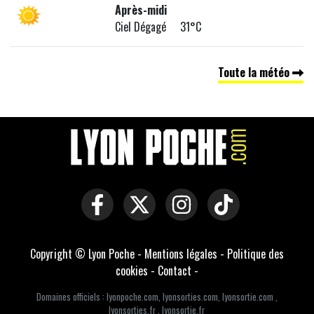
Après-midi
Ciel Dégagé 31°C
Toute la météo
Copyright © Lyon Poche -
Mentions légales
-
Politique des
cookies
-
Contact
-
Domaines officiels :
lyonpoche.com
,
lyonsorties.com
,
lyonsortie.com
,
lyonsorties.fr
,
lyonsortie.fr