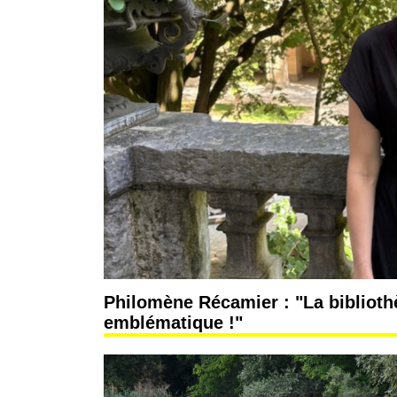
Philomène Récamier : "La bibliothè
emblématique !"