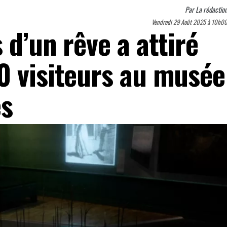
Par
La rédactio
Vendredi 29 Août 2025 à 10h0
 d’un rêve a attiré
0 visiteurs au musée
es