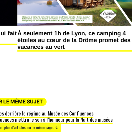
i fait
À seulement 1h de Lyon, ce camping 4
étoiles au cœur de la Drôme promet des
vacances au vert
R LE MÊME SUJET
ges derrière le régime au Musée des Confluences
luences mettra le son à l’honneur pour la Nuit des musées
r plus d'articles sur le même sujet ↓