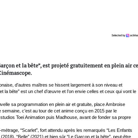
çon et la bête”, est projeté gratuitement en plein air c
n Cinémascope.
ponaise, d’autres maîtres se hissent largement à son niveau et 
la bête” est un chef d’œuvre et l’on envie celles et ceux qui vont le 
elle sa programmation en plein air et gratuite, place Ambroise 
e semaine, c’est au tour de cet anime conçu en 2015 par le 
s studios Toei Animation puis Madhouse, avant de fonder sa propre 
étrage, “Scarlet”, fort attendu après les remarqués “Les Enfants 
(2018), “Belle” (2021) et bien sûr “Le Garçon et la bête”, peut-être 