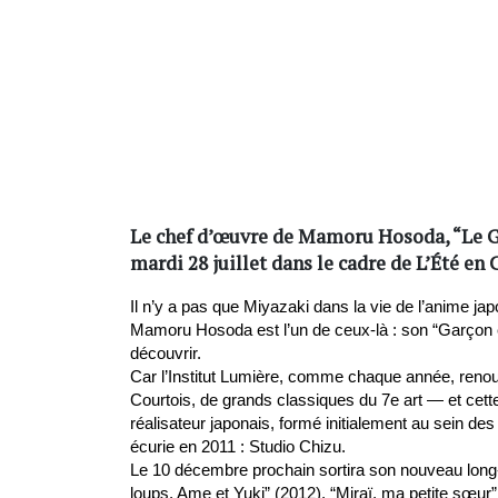
Le chef d’œuvre de Mamoru Hosoda, “Le Gar
mardi 28 juillet dans le cadre de L’Été e
Il n’y a pas que Miyazaki dans la vie de l’anime ja
Mamoru Hosoda est l’un de ceux-là : son “Garçon et 
découvrir. 
Car l’Institut Lumière, comme chaque année, renouv
Courtois, de grands classiques du 7e art — et cett
réalisateur japonais, formé initialement au sein de
écurie en 2011 : Studio Chizu.
Le 10 décembre prochain sortira son nouveau long-m
loups, Ame et Yuki” (2012), “Miraï, ma petite sœur” 