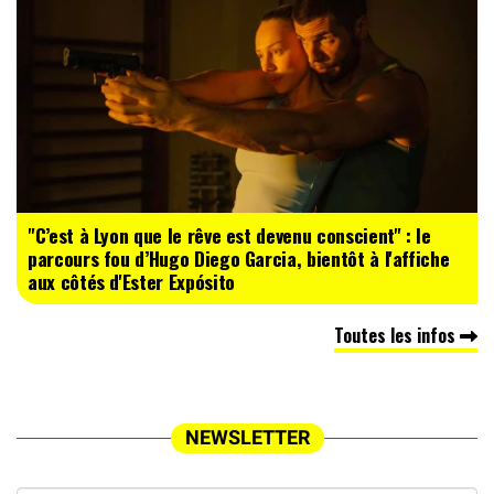
"C’est à Lyon que le rêve est devenu conscient" : le
parcours fou d’Hugo Diego Garcia, bientôt à l'affiche
aux côtés d'Ester Expósito
Toutes les infos
NEWSLETTER