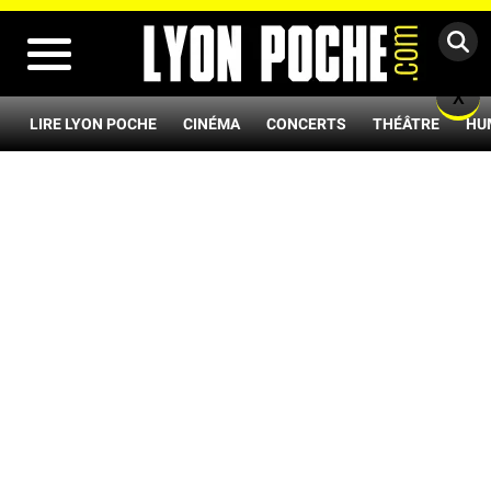
MENU
X
LIRE LYON POCHE
CINÉMA
CONCERTS
THÉÂTRE
HU