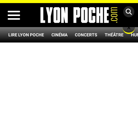
MENU
X
LIRE LYON POCHE
CINÉMA
CONCERTS
THÉÂTRE
HU