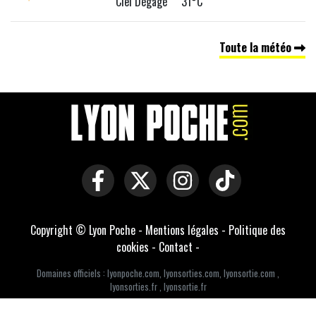
Ciel Dégagé 31°C
Toute la météo
Copyright © Lyon Poche -
Mentions légales
-
Politique des
cookies
-
Contact
-
Domaines officiels :
lyonpoche.com
,
lyonsorties.com
,
lyonsortie.com
,
lyonsorties.fr
,
lyonsortie.fr
Développé par Everlats