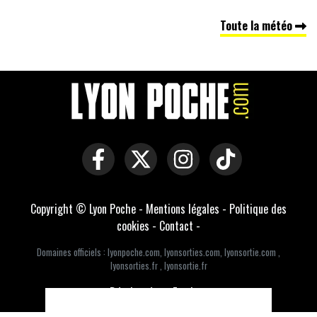
Toute la météo
Copyright © Lyon Poche -
Mentions légales
-
Politique des
cookies
-
Contact
-
Domaines officiels :
lyonpoche.com
,
lyonsorties.com
,
lyonsortie.com
,
lyonsorties.fr
,
lyonsortie.fr
Développé par Everlats