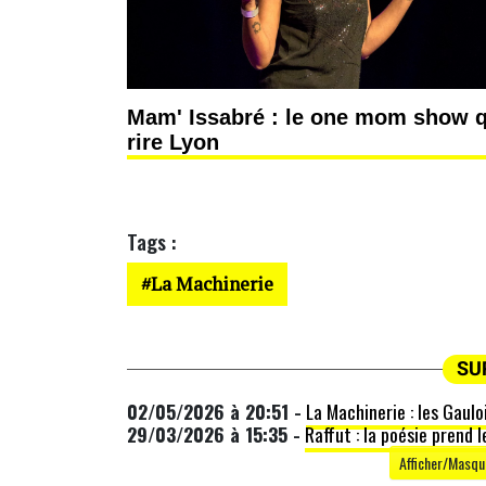
Mam' Issabré : le one mom show qu
rire Lyon
Tags :
La Machinerie
SU
02/05/2026 à 20:51 -
La Machinerie : les Gaul
29/03/2026 à 15:35 -
Raffut : la poésie prend 
Afficher/Masque