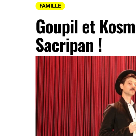
FAMILLE
Goupil et Kosm
Sacripan !