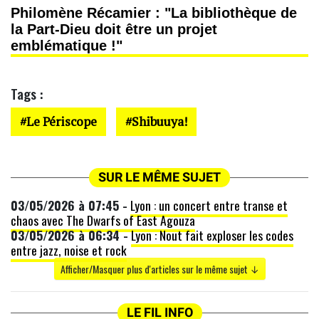
Philomène Récamier : "La bibliothèque de
la Part-Dieu doit être un projet
emblématique !"
Tags :
Le Périscope
Shibuuya!
SUR LE MÊME SUJET
03/05/2026 à 07:45 -
Lyon : un concert entre transe et
chaos avec The Dwarfs of East Agouza
03/05/2026 à 06:34 -
Lyon : Nout fait exploser les codes
entre jazz, noise et rock
Afficher/Masquer plus d'articles sur le même sujet ↓
LE FIL INFO