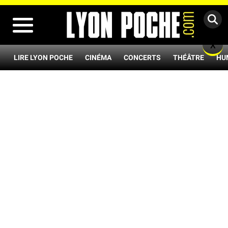
MENU
X
LIRE LYON POCHE
CINÉMA
CONCERTS
THÉÂTRE
HU