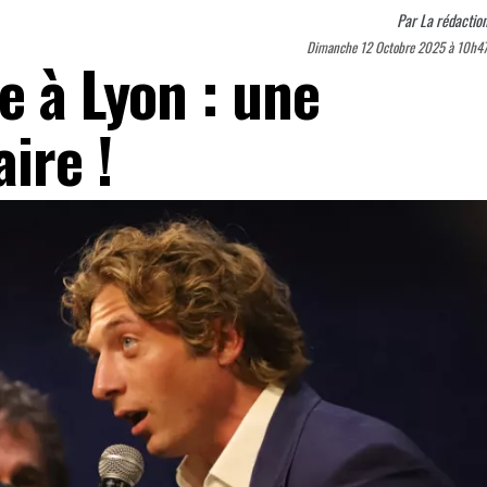
Par
La rédactio
Dimanche 12 Octobre 2025 à 10h4
e à Lyon : une
ire !