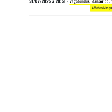
31/07/2025 à 20:51 -
Vagabundus : danser pour
Afficher/Masque