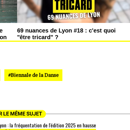
e
69 nuances de Lyon #18 : c'est quoi
yon
"être tricard" ?
Biennale de la Danse
R LE MÊME SUJET
yon : la fréquentation de l'édition 2025 en hausse