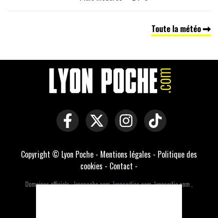
Toute la météo
Copyright © Lyon Poche -
Mentions légales
-
Politique des
cookies
-
Contact
-
Domaines officiels :
lyonpoche.com
,
lyonsorties.com
,
lyonsortie.com
,
lyonsorties.fr
,
lyonsortie.fr
Développé par Everlats