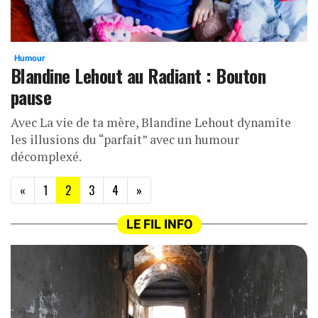
Humour
Blandine Lehout au Radiant : Bouton
pause
Avec La vie de ta mère, Blandine Lehout dynamite
les illusions du “parfait” avec un humour
décomplexé.
(current)
«
1
2
3
4
»
LE FIL INFO